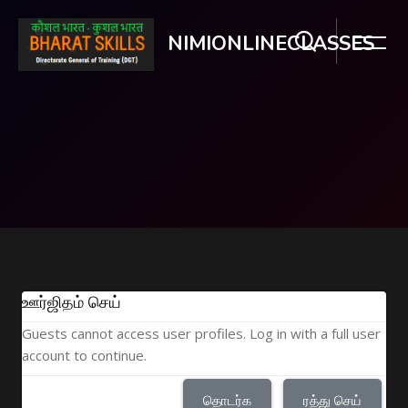
NIMIONLINECLASSES
பிரதான உள்ளடக்கத்திற்கு செல்
ஊர்ஜிதம் செய்
Guests cannot access user profiles. Log in with a full user
account to continue.
தொடர்க
ரத்து செய்