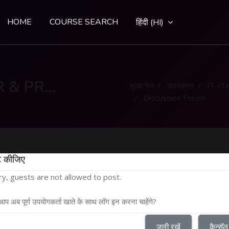
HOME
COURSE SEARCH
हिंदी ‎(HI)‎
COMPUTER OPERATOR & PROGRAMMING ASSISTANT (COPA)
मुख्य पेज
पाठ्यक्रम
IT-IT
Discussion Forum
टि कीजिए
ry, guests are not allowed to post.
 आप अब पूर्ण उपयोगकर्ता खाते के साथ लॉग इन करना चाहेंगे?
जारी रखें
कैन्सॅल