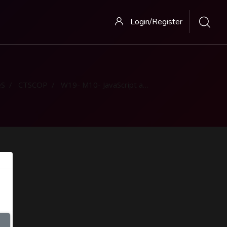
Login/Register
eS
CTSCOP
W19- M10- JavaScript and creating Web page- Part 1