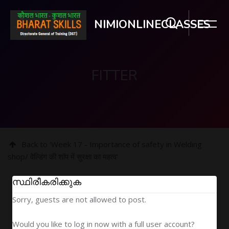
NIMIONLINECLASSES
FITTER
ഉള്ളടക്കത്തിലേക്ക് കടക്കുക
Back to 'Week 17 - Importance of safety in Welding
shop/ वेल्डिंग की शॉप में सुरक्षा का महत्व'
സ്ഥിരീകരിക്കുക
Sorry, guests are not allowed to post.
Would you like to log in now with a full user account?