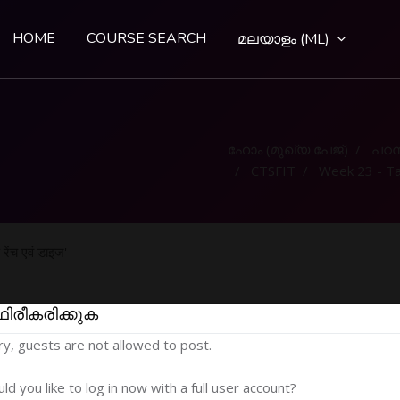
HOME
COURSE SEARCH
മലയാളം ‎(ML)‎
ഹോം (മുഖ്യ പേജ്‌)
പഠന
CTSFIT
Week 23 - Tap wrench and Di
ंच एवं डाइज'
ഥിരീകരിക്കുക
ry, guests are not allowed to post.
ld you like to log in now with a full user account?