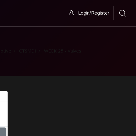
Login/Register
otive
CTSMDI
WEEK 25 - Valves