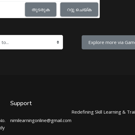
തുടരുക
റദ്ദു ചെയ്ക
Explore more via Gam
Support
Redefining Skill Learning & Tra
No.
nimilearningonline@gmail.com
ndy