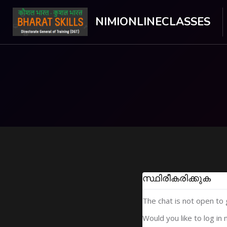
NIMIONLINECLASSES
ഉള്ളടക്കത്തിലേക്ക് കടക്കുക
സ്ഥിരീകരിക്കുക
The chat is not open to
Would you like to log in 