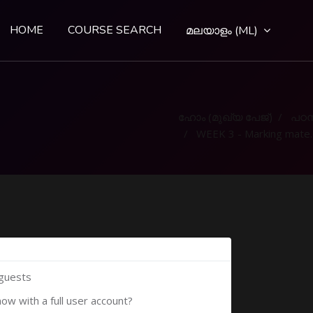
HOME
COURSE SEARCH
മലയാളം ‎(ML)‎
ഹോം (മുഖ്യ പേജ്‌)
പഠന
WEEK 3 - Marking material
 guests
now with a full user account?