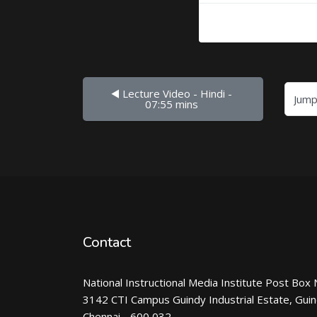
◀︎ Lecture Video - Hindi - 
Jump to...
07:55 mins 
Contact
National Instructional Media Institute Post Box 
3142 CTI Campus Guindy Industrial Estate, Gui
Chennai - 600 032.