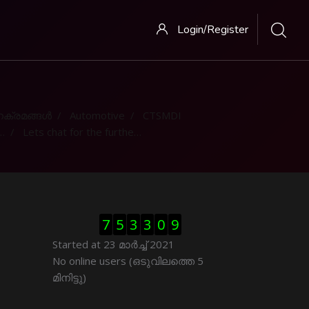
Login/Register
ക്രമങ്ങള്‍
Automotive
CTSMDI
Lets chat for the further clarification
Skip Visitor Counter
7
5
3
3
0
9
Started at 23 മാര്‍ച്ച് 2021
Skip ഓണ്‍ലയിന്‍ ഉപഭൊക്താക്കള്‍
No online users (ഒടുവിലത്തെ 5
മിനിട്ടു)