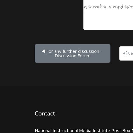
શું અત્યારે આપ સંપુર્ણ ય
◀︎ For any further discussion - 
સોપાનો...
Discussion Forum
Contact
National Instructional Media Institute Post Box 