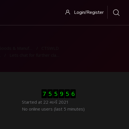
Login/Register
ods & Manufacturing
CTSWLD
Lets chat for further clarification
Visitor Counter છોડી દો
7
5
5
9
5
6
Started at 22 માર્ચ 2021
ઓનલાઇન યુઝર્સ છોડી દો
No online users (last 5 minutes)