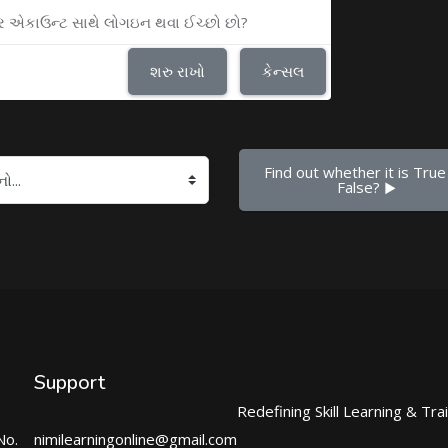
ુઝર એકાઉન્ટ સાથે લોગઇન થવા ઈચ્છો છો?
શરુ રાખો
કેન્સલ
Find out whether it is True 
False? ▶︎
Support
Redefining Skill Learning & Tra
No.
nimilearningonline@gmail.com