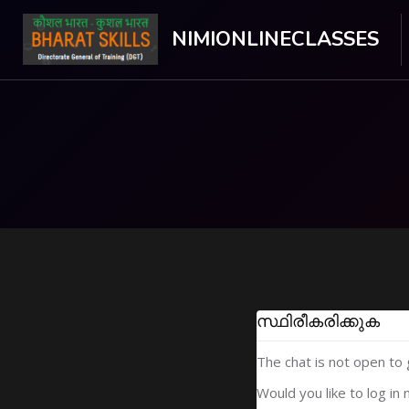
NIMIONLINECLASSES
ഉള്ളടക്കത്തിലേക്ക് കടക്കുക
സ്ഥിരീകരിക്കുക
The chat is not open to
Would you like to log in 