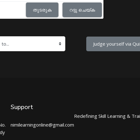
തുടരുക
റദ്ദു ചെയ്ക
Judge yourself via Qui
Support
Redefining Skill Learning & Tra
No.
nimilearningonline@gmail.com
ndy