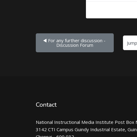
◀︎ For any further discussion - 
Jump to...
Discussion Forum
Contact
National Instructional Media Institute Post Box 
3142 CTI Campus Guindy Industrial Estate, Gui
Chennai - 600 032.