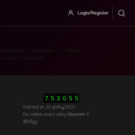
Login/Register
ക്രമങ്ങള്‍
Automotive
CTSMDI
 chat for the further clarification
Skip Visitor Counter
7
5
3
0
5
5
Started at 23 മാര്‍ച്ച് 2021
Skip ഓണ്‍ലയിന്‍ ഉപഭൊക്താക്കള്‍
No online users (ഒടുവിലത്തെ 5
മിനിട്ടു)