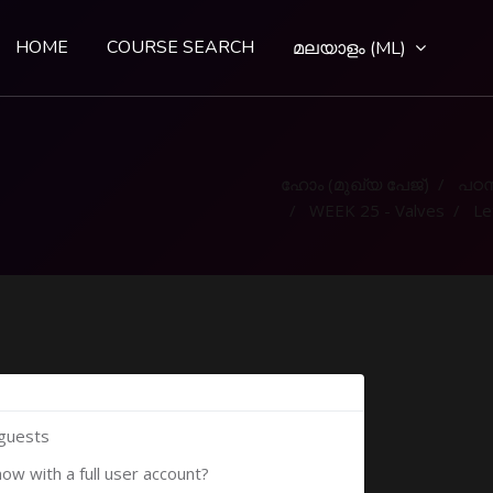
HOME
COURSE SEARCH
മലയാളം ‎(ML)‎
ഹോം (മുഖ്യ പേജ്‌)
പഠന
WEEK 25 - Valves
Lets
 guests
now with a full user account?