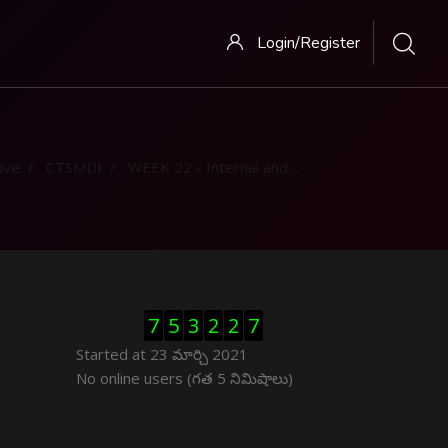
Login/Register
ive
CTSMDI
WEEK 22 - Internal and external combustion engine
Visitor Counter ను తప్పించు
7
5
3
2
2
7
Started at 23 మార్చి 2021
ఆన్ లైను వాడుకరులు ను తప్పించు
No online users (గత 5 నిమిషాలు)