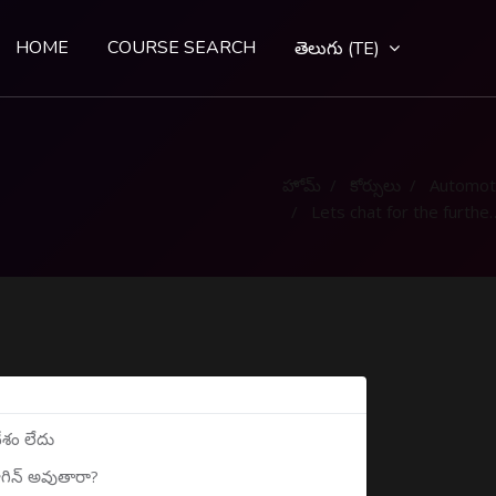
HOME
COURSE SEARCH
తెలుగు ‎(TE)‎
హోమ్
కోర్సులు
Automot
Lets chat for the further clarification
ేశం లేదు
ాగిన్ అవుతారా?