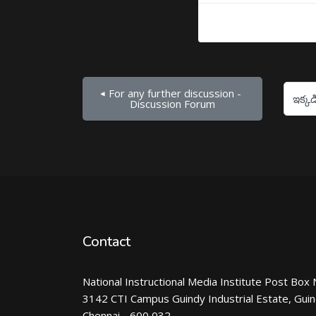
◀︎ For any further discussion - 
ఇక్కడికి దూకు...
Discussion Forum
Contact
National Instructional Media Institute Post Box 
3142 CTI Campus Guindy Industrial Estate, Gui
Chennai - 600 032.