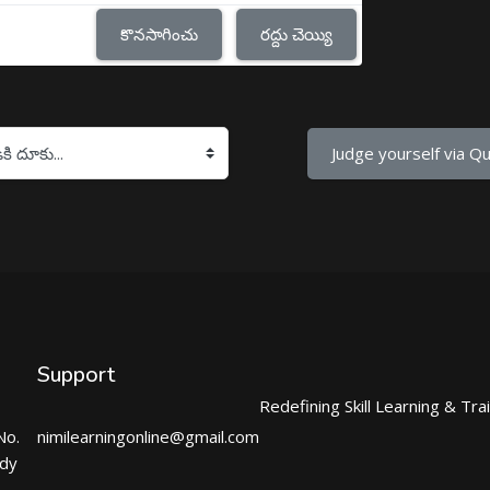
కొనసాగించు
రద్దు చెయ్యి
Judge yourself via Qui
Support
Redefining Skill Learning & Tra
No.
nimilearningonline@gmail.com
ndy