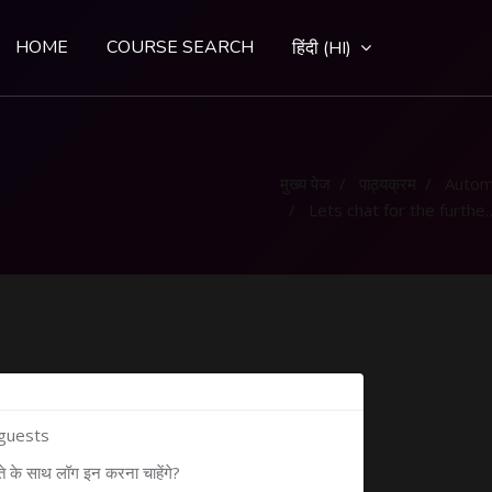
HOME
COURSE SEARCH
हिंदी ‎(HI)‎
मुख्य पेज
पाठ्यक्रम
Autom
Lets chat for the further clarification
 guests
ते के साथ लॉग इन करना चाहेंगे?