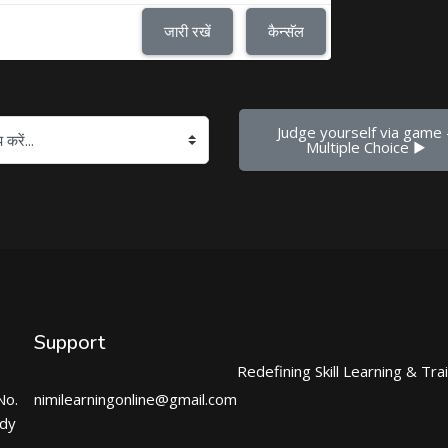
जारी रखें
कैन्सॅल
Judge yourself via game -
Multiple Choice ▶︎
Support
Redefining Skill Learning & Tra
No.
nimilearningonline@gmail.com
ndy