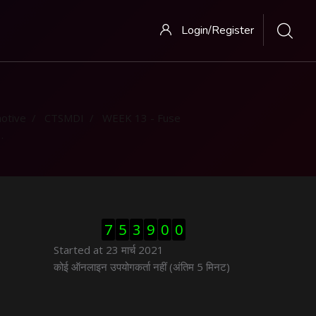
Login/Register
otive
CTSMDI
WEEK 13 - Fuse
ब्लॉक से हट जायें
7
5
3
9
0
0
Started at 23 मार्च 2021
ब्लॉक से हट जायें
कोई ऑनलाइन उपयोगकर्ता नहीं (अंतिम 5 मिनट)