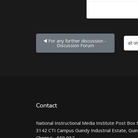
◀︎ For any further discussion - 
को जंप करें...
Discussion Forum
Contact
National Instructional Media Institute Post Box 
3142 CTI Campus Guindy Industrial Estate, Gui
Chennai - 600 032.