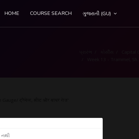
HOME
COURSE SEARCH
ગુજરાતી ‎(GU)‎
પ્રારંભ
કોર્સીસ
Capital Go
Week 13 - Trammel, Sheet and Wire Gauge/ ट्रैमेल, शीट और वायर गेज
Gauge/ ट्रैमेल, शीट और वायर गेज'
ી નથી