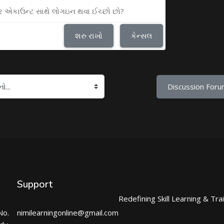
ુઝર એકાઉન્ટ સાથે લોગઇન થવા ઈચ્છો છો?
શરુ રાખો
કેન્સલ
Discussion Foru
Support
Redefining Skill Learning & Tra
No.
nimilearningonline@gmail.com