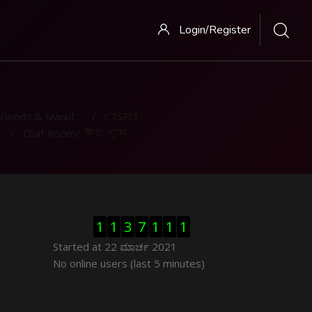
Login/Register
oods & Manufacturing
CTSFIT
Chat Room/ चैट रूम
ಬದಲಿಸು Visitor Counter
1
1
3
7
1
1
1
Started at 22 ಮಾರ್ಚ 2021
ಬದಲಿಸು ನೇರಜಾಲದಲ್ಲಿರುವ ಬಳಕೆದಾರರು
No online users (last 5 minutes)