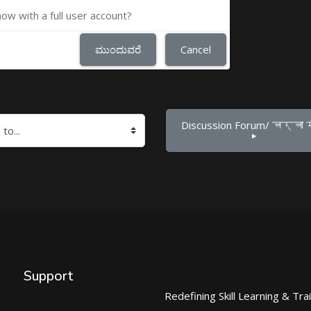
now with a full user account?
ಮುಂದುವರೆ
Cancel
Discussion Forum/ चर्चा 
▶︎
Support
Redefining Skill Learning & Tra