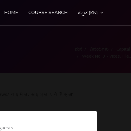
HOME
COURSE SEARCH
ಕನ್ನಡ ‎(KN)‎
ಮನೆ
ವಿಷಯಗಳು
Capital G
Week No. 3 - Vices, Files and Hacksaws/ वइसेस, फाइल्स एवं हैक्सा
acksaws/ वइसेस, फाइल्स एवं हैक्सा'
 guests