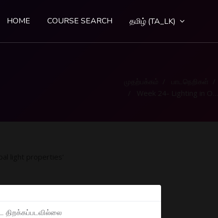
HOME
COURSE SEARCH
தமிழ் ‎(TA_LK)‎
முதற்பக்கம்
பாடநெறிகள்
Week 24- Lighting in OpenGL & Global light properties
al light properties'
டை திறக்கப்படவில்லை