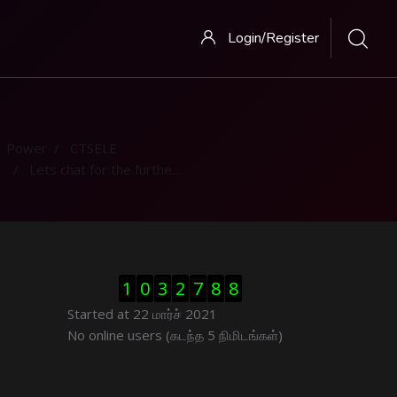
Login/Register
Power
CTSELE
Lets chat for the further clarification
Visitor Counter ஐத் தவிர்
1
0
3
2
7
8
8
Started at 22 மார்ச் 2021
இணைப்புநிலைப் பயனாளர் ஐத் தவிர்
No online users (கடந்த 5 நிமிடங்கள்)