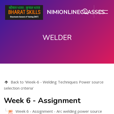
NIMIONLINECLASSES
WELDER
मुख्य सामग्री पर जाएं
Back to 'Week-6 - Welding Techniques Power source
selection criteria'
Week 6 - Assignment
Week 6 - Assignment - Arc welding power source